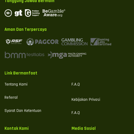
Tanggung Jawab Bermain
Aman Dan Terpercaya
Link Bermanfaat
Tentang Kami
F.A.Q
Referral
Kebijakan Privasi
Syarat Dan Ketentuan
F.A.Q
Kontak Kami
Media Sosial