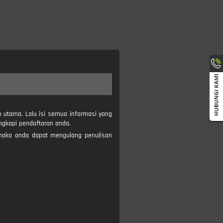
n utama. Lalu isi semua informasi yang
ngkapi pendaftaran anda.
 maka anda dapat mengulang penulisan