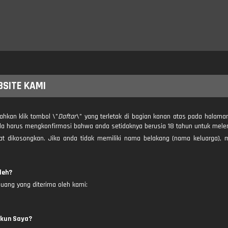
Inggris
(EN)
China
(ZH)
Cambodia
(KM)
Indonesia
(ID)
SITE KAMI
Thailand
(TH)
Vietnam
(VI)
hkan klik tombol \"
Daftar
\" yang terletak di bagian kanan atas pada halama
da harus mengkonfirmasi bahwa anda setidaknya berusia 18 tahun untuk mele
t dikosongkan. Jika anda tidak memiliki nama belakang (nama keluarga),
leh?
uang yang diterima oleh kami:
Akun Saya?