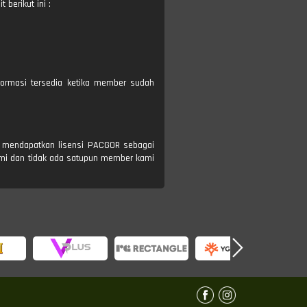
berikut ini :
formasi tersedia ketika member sudah
ah mendapatkan lisensi PACGOR sebagai
kami dan tidak ada satupun member kami