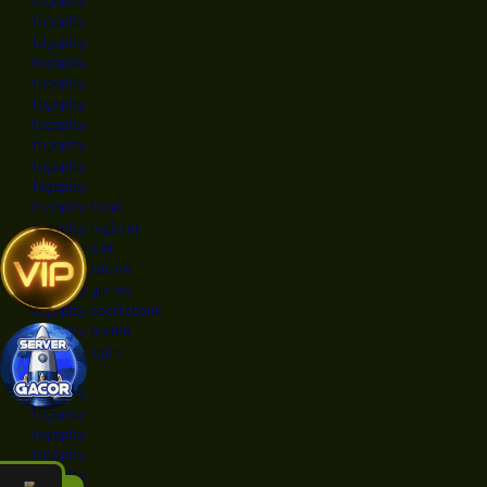
togaplay
togaplay
togaplay
togaplay
togaplay
togaplay
togaplay
togaplay
togaplay
togaplay
togaplay togel
togaplay register
togaplay slot
togaplay casino
togaplay games
togaplay sportsbook
togaplay promo
togaplay login
togaplay
togaplay
togaplay
togaplay
togaplay
togaplay