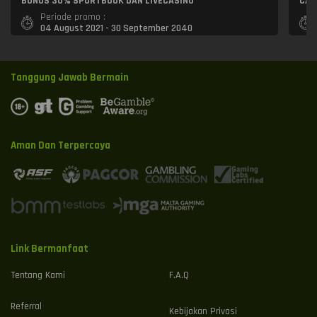
BONUS 30% SPORTBOOK DAN LIVECASINO
CAS
Periode promo :
04 August 2021 - 30 September 2040
Tanggung Jawab Bermain
Aman Dan Terpercaya
Link Bermanfaat
Tentang Kami
F.A.Q
Referral
Kebijakan Privasi