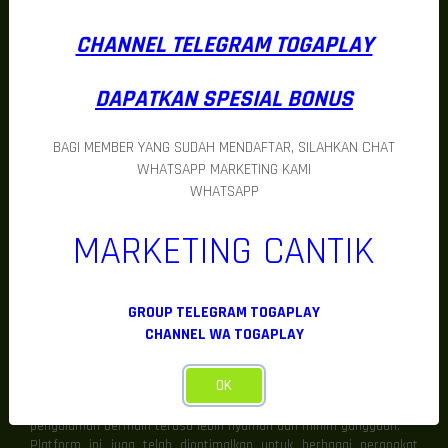
refined dibandingkan gameplay yang terlalu cepat atau tidak
konsisten.
Sensasi Spin yang Lebih Seru
CHANNEL TELEGRAM TOGAPLAY
TOGAPLAY
menghadirkan ritme spin modern yang membuat setiap
sesi terasa lebih aktif dan penuh energi. Momentum permainan
DAPATKAN SPESIAL BONUS
dapat berubah secara natural ketika flow permainan mulai
bergerak lebih dinamis dan fitur-fitur modern mulai aktif.
Inilah yang membuat pengalaman bermain di TOGAPLAY terasa
BAGI MEMBER YANG SUDAH MENDAFTAR, SILAHKAN CHAT
lebih seru dan sulit terasa monoton. Setiap sesi menghadirkan
WHATSAPP MARKETING KAMI
suasana berbeda yang membuat pengguna terus menikmati
permainan dengan fokus dan antusiasme lebih tinggi.
WHATSAPP
Sistem Stabil untuk Pengalaman Bermain
Maksimal
MARKETING CANTIK
Performa Responsif dan Konsisten
TOGAPLAY menggunakan sistem modern yang dirancang untuk
menjaga performa platform tetap stabil di berbagai kondisi
GROUP TELEGRAM TOGAPLAY
penggunaan. Teknologi responsif membuat seluruh aktivitas
berjalan lebih cepat dan terintegrasi sehingga gameplay terasa
CHANNEL WA TOGAPLAY
lebih smooth.
Sistem stabil sangat penting dalam mendukung gameplay modern
OK
karena membantu menjaga flow permainan tetap smooth dan
minim hambatan teknis. Dengan performa yang terjaga konsisten,
pengalaman bermain terasa lebih nyaman dan minim gangguan.
Platform ini juga telah dioptimalkan untuk berbagai perangkat