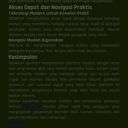
lebih menikmati flow permainan tanpa kehilangan kenyamanan.
Akses Cepat dan Navigasi Praktis
Teknologi Modern untuk Koneksi Stabil
TOGAPLAY menghadirkan akses cepat dengan dukungan teknologi
modern yang membantu menjaga koneksi tetap stabil di berbagai
perangkat. Sistem yang telah dioptimalkan membuat seluruh
aktivitas berjalan lebih lancar dengan gangguan yang minim.
Navigasi Mudah Digunakan
Platform ini menghadirkan navigasi praktis yang membantu
pengguna mengakses fitur dengan lebih cepat dan nyaman.
Kesimpulan
TOGAPLAY berhasil menghadirkan platform modern dengan ritme
spin yang terasa lebih seru melalui gameplay halus, sistem stabil,
dan atmosfer modern yang membuat setiap sesi terasa lebih
ringan dan nyaman. Dengan flow permainan natural, gameplay
responsif, dan suasana digital yang lebih hidup, platform ini
menciptakan pengalaman bermain yang lebih fresh dan penuh
kejutan menarik.
Melalui kombinasi teknologi modern dan pendekatan gameplay
refined,
TOGAPLAY
menjadi pilihan tepat bagi pengguna yang
menginginkan pengalaman bermain lebih nyaman, interaktif, dan
penuh momentum seru setiap hari.
togaplay