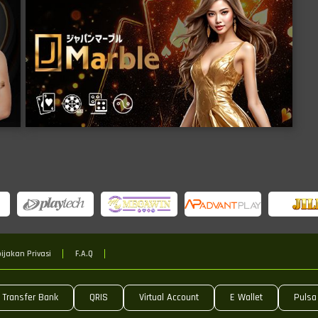
ijakan Privasi
F.A.Q
Transfer Bank
QRIS
Virtual Account
E Wallet
Pulsa