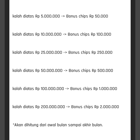
kalah diatas Rp 5.000.000 -> Bonus chips Rp 50.000
kalah diatas Rp 10.000.000 -> Bonus chips Rp 100.000
kalah diatas Rp 25.000.000 -> Bonus chips Rp 250.000
kalah diatas Rp 50.000.000 -> Bonus chips Rp 500.000
kalah diatas Rp 100.000.000 -> Bonus chips Rp 1.000.000
kalah diatas Rp 200.000.000 -> Bonus chips Rp 2.000.000
*Akan dihitung dari awal bulan sampai akhir bulan.