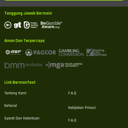
Tanggung Jawab Bermain
Aman Dan Terpercaya
Link Bermanfaat
Tentang Kami
F.A.Q
Referral
Kebijakan Privasi
Syarat Dan Ketentuan
F.A.Q