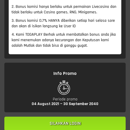
2. Bonus komisi hanya berlaku untuk permainan Livecasino dan
tidak berlaku untuk Casino games, RNG, Minigames.
3. Bonus komisi 0,7% HANYA diberikan setiap hari selasa sore
dan akan di isikan langsung ke User ID
4. Kami TOGAPLAY Berhak untuk membatalkan bonus anda jika
kami menemukan adanya kecurangan dan Keputusan kami
adalah Mutlak dan tidak bisa di ganggu gugat.
Info Promo
Periode promo
04 August 2021 ~ 30 September 2040
SILAHKAN LOGIN