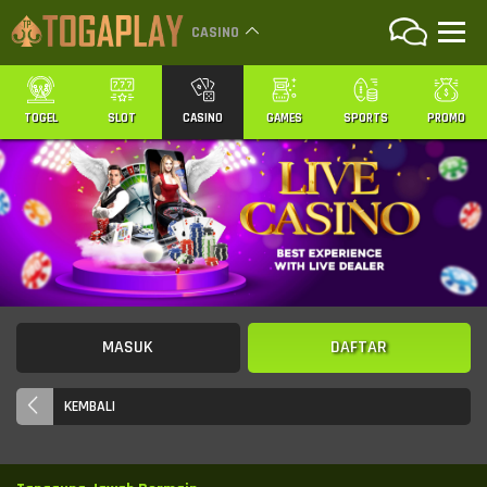
CASINO
TOGEL
SLOT
CASINO
GAMES
SPORTS
PROMO
MASUK
DAFTAR
KEMBALI