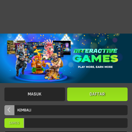
MASUK
DAFTAR
KEMBALI
GAMES